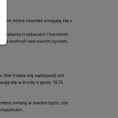
bami, które również zmagają się z
zyskania trzeźwości i harmonii.
ania kontroli nad swoim życiem,
. Nie trzeba się zapisywać ani
wają się w środy o godz. 18.15.
niesz zmiany w swoim życiu, nie
rzyszłości.