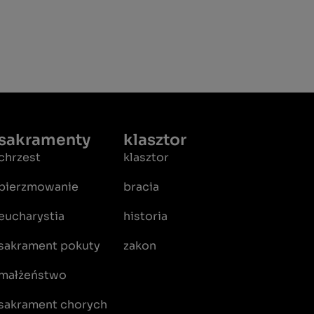
sakramenty
klasztor
chrzest
klasztor
bierzmowanie
bracia
eucharystia
historia
sakrament pokuty
zakon
małżeństwo
sakrament chorych