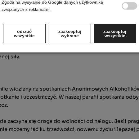
Zgoda na wysyłanie do Google danych użytkownika
związanych z reklamami.
ięki regularnym spotkaniom i kontaktowi z innymi oso
odrzuć
zaakceptuj
zaakceptuj
 osamotniony w walce.
wszystkie
wybrane
wszystkie
e narzędzia do odbudowania swojego życia na nowo, od
to nie tylko brak alkoholu, ale także możliwość odzysk
ej siły.
t mile widziany na spotkaniach Anonimowych Alkoholików
otkanie i uczestniczyć. W naszej parafii spotkania odby
zcz.
ie zaczyna się droga do wolności od nałogu. Jeśli prag
ólnie możemy iść ku trzeźwości, nowemu życiu i lepszej p