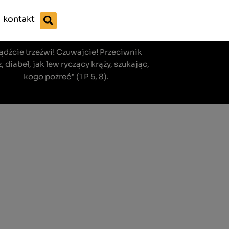
kontakt
ądźcie trzeźwi! Czuwajcie! Przeciwnik
, diabeł, jak lew ryczący krąży, szukając,
kogo pożreć” (1 P 5, 8).