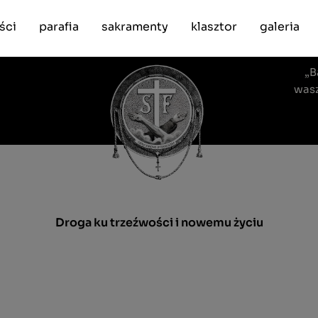
ści
parafia
sakramenty
klasztor
galeria
„B
wasz
Droga ku trzeźwości i nowemu życiu