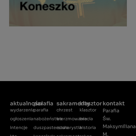
aktualności
parafia
sakramenty
klasztor
kontakt
wydarzenia
parafia
chrzest
klasztor
Parafia
Św.
ogłoszenia
nabożeństwa
bierzmowanie
bracia
Maksymiliana
intencje
duszpasterstwa
eucharystia
historia
M.