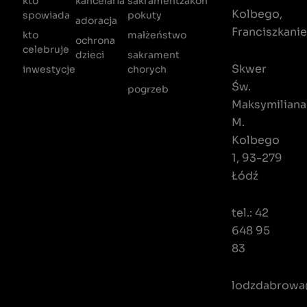
kto
kancelaria
sakrament
zakon
Kolbego,
spowiada
pokuty
adoracja
Franciszkani
kto
małżeństwo
ochrona
celebruje
dzieci
sakrament
Skwer
inwestycje
chorych
Św.
pogrzeb
Maksymiliana
M.
Kolbego
1, 93-279
Łódź
tel.: 42
648 95
83
lodzdabrowa@