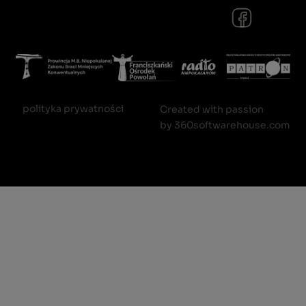
polityka prywatności
Created with passion
by
360softwarehouse.com