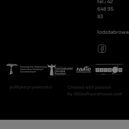
tel.: 42
648 95
83
lodzdabrowa@
polityka prywatności
Created with passion
by
360softwarehouse.com