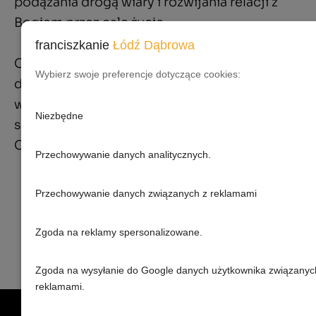
podążania drogą wiary i rozwijania relacji z
Bogiem przez całe życie.
franciszkanie
Łódź Dąbrowa
Chrzest jest także początkiem naszej
Wybierz swoje preferencje dotyczące cookies:
duchowej podróży, w której wzrastamy w
wierze i miłości, otwierając się na kolejne
Niezbędne
sakramenty, które umacniają naszą więź z
Chrystusem i Jego Kościołem.
Przechowywanie danych analitycznych.
Przechowywanie danych związanych z reklamami
Zgoda na reklamy spersonalizowane.
Zgoda na wysyłanie do Google danych użytkownika związanyc
reklamami.