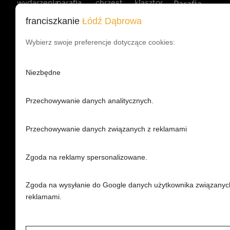
wydarzenia
parafia
chrzest
klasztor
Parafia
Św.
ogłoszenia
nabożeństwa
bierzmowanie
bracia
franciszkanie
Łódź Dąbrowa
Maksymiliana
intencje
duszpasterstwa
eucharystia
historia
Wybierz swoje preferencje dotyczące cookies:
M.
kto
kancelaria
sakrament
zakon
Kolbego,
spowiada
pokuty
adoracja
Franciszkani
Niezbędne
kto
małżeństwo
ochrona
celebruje
dzieci
sakrament
Skwer
inwestycje
chorych
Przechowywanie danych analitycznych.
Św.
pogrzeb
Maksymiliana
Przechowywanie danych związanych z reklamami
M.
Kolbego
Zgoda na reklamy spersonalizowane.
1, 93-279
Łódź
Zgoda na wysyłanie do Google danych użytkownika związanyc
reklamami.
tel.: 42
648 95