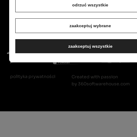
83
odrzuć wszystkie
lodzdabrowa@
zaakceptuj wybrane
zaakceptuj wszystkie
polityka prywatności
Created with passion
by
360softwarehouse.com