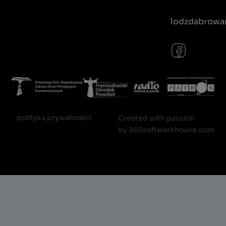
lodzdabrowa@
polityka prywatności
Created with passion
by
360softwarehouse.com