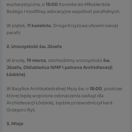
eucharystyczna, o
15:00
Koronka do Miłosierdzia
Bożego i modlitwy adoracyjne wspólnot parafialnych.
W piątek,
11 kwietnia
, Droga Krzyżowa ulicami naszej
parafii.
2. Uroczystość św. Józefa
W środę,
19 marca
, obchodzimy uroczystość
św.
Józefa, Oblubieńca NMP i patrona Archidiecezji
Łódzkiej
.
W Bazylice Archikatedralnej Mszy św. o
18:00
, podczas
której będą wręczone odznaczenia zasługi dla
Archidiecezji Łódzkiej, będzie przewodniczył kard.
Grzegorz Ryś.
3. Misje