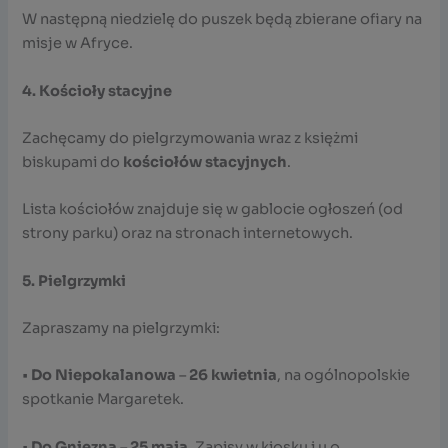
W następną niedzielę do puszek będą zbierane ofiary na
misje w Afryce.
4. Kościoły stacyjne
Zachęcamy do pielgrzymowania wraz z księżmi
biskupami do
kościołów stacyjnych
.
Lista kościołów znajduje się w gablocie ogłoszeń (od
strony parku) oraz na stronach internetowych.
5. Pielgrzymki
Zapraszamy na pielgrzymki:
•
Do Niepokalanowa
–
26 kwietnia
, na ogólnopolskie
spotkanie Margaretek.
•
Do Gniezna
–
25 maja
. Zapisy w kiosku i u o.