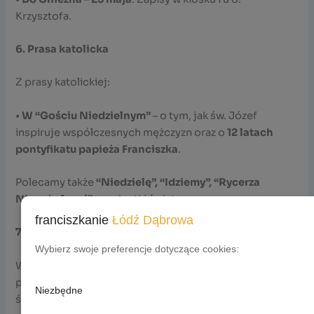
Krzysztofa.
6. Prasa katolicka
Z prasy katolickiej:
•
W “Gościu Niedzielnym”
– o tym, jak św. Józef
inspiruje współczesnych mężczyzn oraz o
12 latach
pontyfikatu papieża Franciszka
.
Polecamy także
“Niedzielę”, “Idziemy”, “Rycerza
Niepokalanej”
oraz kartki świąteczne.
franciszkanie
Łódź Dąbrowa
7. Zmarli
Wybierz swoje preferencje dotyczące cookies:
W minionym tygodniu z naszej parafii odeszła do Pana,
po jednym dniu życia, po udzieleniu sakramentu chrztu
Niezbędne
św.,
Kamila Lisowska
.