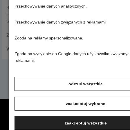
Przechowywanie danych analitycznych.
Rodzicom i całej rodzinie składamy wyrazy współczucia
i łączymy się w modlitwie, aby Pan wspierał Was w tym
trudnym doświadczeniu.
Przechowywanie danych związanych z reklamami
Zdrowaś Maryjo…
Zgoda na reklamy spersonalizowane.
Wieczny odpoczynek racz Jej dać, Panie…
Zgoda na wysyłanie do Google danych użytkownika związanyc
reklamami.
odrzuć wszystkie
zaakceptuj wybrane
aktualności
parafia
sakramenty
klasztor
kontakt
zaakceptuj wszystkie
wydarzenia
parafia
chrzest
klasztor
Parafia