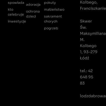
Kolbego,
spowiada
pokuty
adoracja
Franciszkani
kto
małżeństwo
ochrona
celebruje
dzieci
sakrament
Skwer
inwestycje
chorych
Św.
pogrzeb
Maksymiliana
M.
Kolbego
1, 93-279
Łódź
tel.: 42
648 95
83
lodzdabrowa@