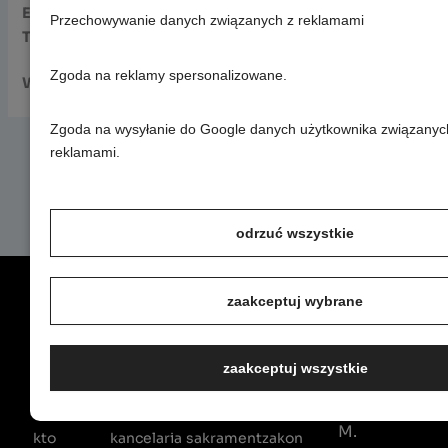
Ewa Osiecka
, lat 88, z ul. Anczyca,
Przechowywanie danych związanych z reklamami
Tadeusz Księżopolski
, lat 74, z ul. Ejsmonda.
Zgoda na reklamy spersonalizowane.
Wieczny odpoczynek racz im dać, Panie…
Zgoda na wysyłanie do Google danych użytkownika związanyc
reklamami.
odrzuć wszystkie
zaakceptuj wybrane
aktualności
parafia
sakramenty
klasztor
kontakt
wydarzenia
parafia
chrzest
klasztor
Parafia
zaakceptuj wszystkie
Św.
ogłoszenia
nabożeństwa
bierzmowanie
bracia
Maksymiliana
intencje
duszpasterstwa
eucharystia
historia
M.
kto
kancelaria
sakrament
zakon