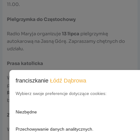
11.00.
Pielgrzymka do Częstochowy
Radio Maryja organizuje
13 lipca
pielgrzymkę
autokarową na Jasną Górę. Zapraszamy chętnych do
udziału.
Prasa katolicka
W kiosku parafialnym dostępne są najnowsze numery
franciszkanie
Łódź Dąbrowa
prasy katolickiej:
Gość Niedzielny, Niedziela, Idziemy i
Rycerz Niepokalanej.
Zapraszamy także do parafialnej
Wybierz swoje preferencje dotyczące cookies:
biblioteki na przegląd prasy i herbatę.
Niezbędne
Zmarli z naszej wspólnoty
Przechowywanie danych analitycznych.
W minionym tygodniu odeszli do Pana: