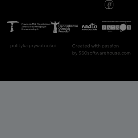
polityka prywatności
Created with passion
by
360softwarehouse.com