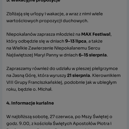
3. Wakacyjne propozycje
Zbliżają się urlopy i wakacje, a wraz z nimi wiele
wartościowych propozycji duchowych.
Niepokalanów zaprasza młodzież na
MAX Festiwal
,
który odbędzie się w dniach
9–13 lipca
, a także
na Wielkie Zawierzenie Niepokalanemu Sercu
Najświętszej Maryi Panny w dniach
6–15 sierpnia
.
Zapraszamy również do udziału w pieszej pielgrzymce
na Jasną Górę, która wyruszy
21 sierpnia
. Kierownikiem
VIII Grupy Franciszkańskiej, podobnie jak w ubiegłym
roku, będzie o. Michał.
4. Informacje kurialne
W najbliższą sobotę, 27 czerwca, po Mszy Świętej o
godz. 9.00, z kościoła Świętych Apostołów Piotra i