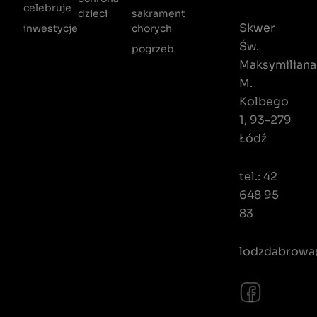
celebruje
dzieci
sakrament
Skwer
inwestycje
chorych
Św.
pogrzeb
Maksymiliana
M.
Kolbego
1, 93-279
Łódź
tel.: 42
648 95
83
lodzdabrowa@