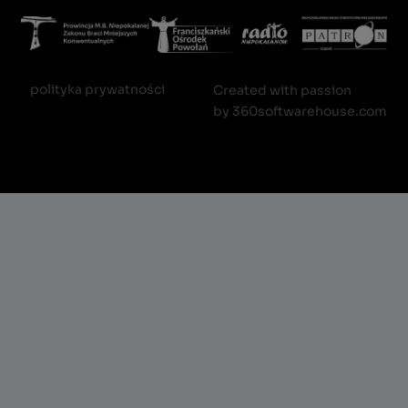
polityka prywatności
Created with passion
by
360softwarehouse.com