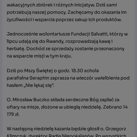
wakacyjnych zbiórek i różnych inicjatyw. Dziś sami
potrzebują naszej pomocy. Zachęcamy do okazania im
życzliwości i wsparcia poprzez zakup ich produktów.
Jednocześnie wolontariusze Fundacji Salvatti, którzy w
lipcu udają się do Rwandy, rozprowadzają kawę i
herbatę. Dochód ze sprzedaży zostanie przeznaczony
na wsparcie misji w tym kraju.
Dziś po Mszy Świętej o godz. 18.30 schola
parafialna Seraphin zaprasza na wieczór uwielbienia pod
hasłem „Nie lękaj się”.
O. Mirosław Buczko składa serdeczne Bóg zapłać za
ofiary na misje, złożone w ubiegłą niedzielę. Zebrano 14
179 zł.
W następną niedzielę kazania będzie głosił o. Grzegorz
Klimczyk, dyrektor Radia Niepokalanów. Po wszystkich